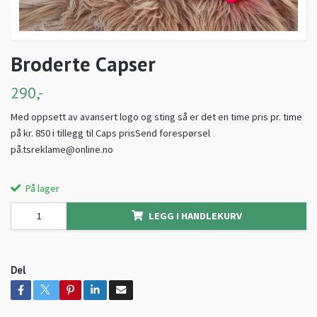
Broderte Capser
290,-
Med oppsett av avansert logo og sting så er det en time pris pr. time
på kr. 850 i tillegg til Caps prisSend forespørsel
på
.tsreklame@online.no
På lager
LEGG I HANDLEKURV
Del