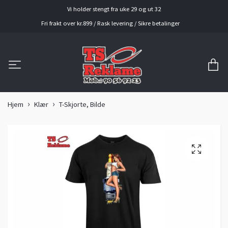
Vi holder stengt fra uke 29 og ut 32
Fri frakt over kr.899 / Rask levering / Sikre betalinger
Hjem
Klær
T-Skjorte, Bilde