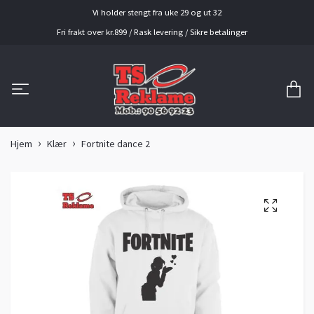
Vi holder stengt fra uke 29 og ut 32
Fri frakt over kr.899 / Rask levering / Sikre betalinger
Hjem
Klær
Fortnite dance 2