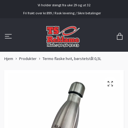
Vi holder stengt fra uke 29 og ut 32
Fri frakt over kr.899 / Rask levering / Sikre betalinger
Hjem
Produkter
Termo flaske hvit, børstetstål 0,5L