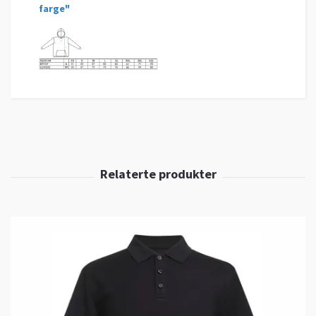
farge"