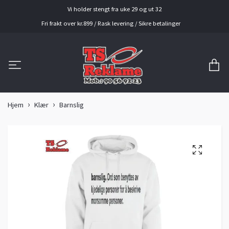
Vi holder stengt fra uke 29 og ut 32
Fri frakt over kr.899 / Rask levering / Sikre betalinger
Hjem
Klær
Barnslig